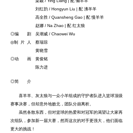
梁颖 / Ying Liang | 配 懒羊羊
刘红韵 / Hongyun Liu | 配 沸羊羊
高全胜 / Quansheng Gao | 配 慢羊羊
赵娜 / Na Zhao | 配 红太狼
◎编 剧 吴潮威 / Chaowei Wu
◎制 片 人 蔡瑞琼
黄晓雪
◎动 画 黄俊铭
陈力进
◎简 介
喜羊羊、灰太狼与一众小羊组成的守护者队进入篮球顶级
赛事决赛，但却意外地败北，团队分崩离析。
虽然各散东西，但对篮球的热爱和对冠军的渴望让大家再
次组队，参加新一届大赛，然而这次的对手更强大，他们面临
更大的挑战！