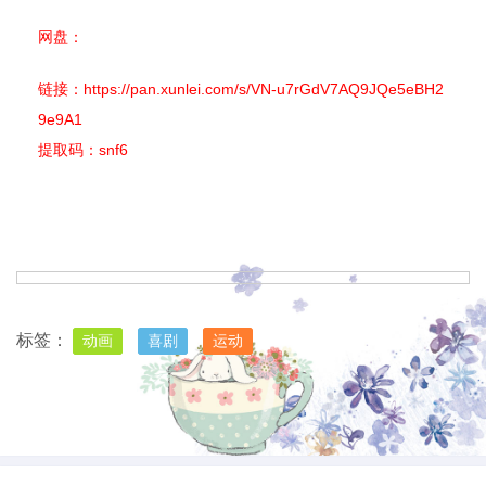
网盘：
链接：
https://pan.xunlei.com/s/VN-u7rGdV7AQ9JQe5eBH2
9e9A1
提取码：snf6
标签：
动画
喜剧
运动
上一篇
下一篇
2022年度大片易烊千玺 奇迹·笨小孩
2022年 哥俩儿好 [国产喜剧 刘小光主演]