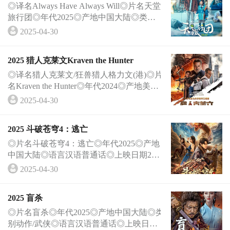
◎译名Always Have Always Will◎片名天堂
旅行团◎年代2025◎产地中国大陆◎类别剧
情◎语言汉语普通话◎字幕中英双字◎上映
2025-04-30
日期2···
2025 猎人克莱文Kraven the Hunter
◎译名猎人克莱文/狂兽猎人格力文(港)◎片
名Kraven the Hunter◎年代2024◎产地美国
◎类别动作/科幻/冒险◎语言英语◎上映日
2025-04-30
期20···
2025 斗破苍穹4：逃亡
◎片名斗破苍穹4：逃亡◎年代2025◎产地
中国大陆◎语言汉语普通话◎上映日期202
5-04-26(中国大陆)◎导演赵小丁 Xiaoding Z
2025-04-30
hao◎简···
2025 盲杀
◎片名盲杀◎年代2025◎产地中国大陆◎类
别动作/武侠◎语言汉语普通话◎上映日期2