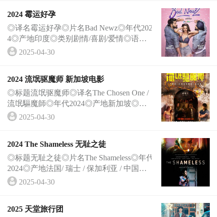
2024 霉运好孕
◎译名霉运好孕◎片名Bad Newz◎年代202
4◎产地印度◎类别剧情/喜剧/爱情◎语言印
地语 Hindi◎上映日期2024-07-19(印度)◎I
2025-04-30
MDb评···
2024 流氓驱魔师 新加坡电影
◎标题流氓驱魔师◎译名The Chosen One /
流氓驅魔師◎年代2024◎产地新加坡◎类别
剧情/爱情/奇幻◎语言汉语普通话◎上映日
2025-04-30
期202···
2024 The Shameless 无耻之徒
◎标题无耻之徒◎片名The Shameless◎年代
2024◎产地法国/ 瑞士 / 保加利亚 / 中国台
湾/印度◎类别剧情/犯罪◎语言印地语◎上
2025-04-30
映日···
2025 天堂旅行团