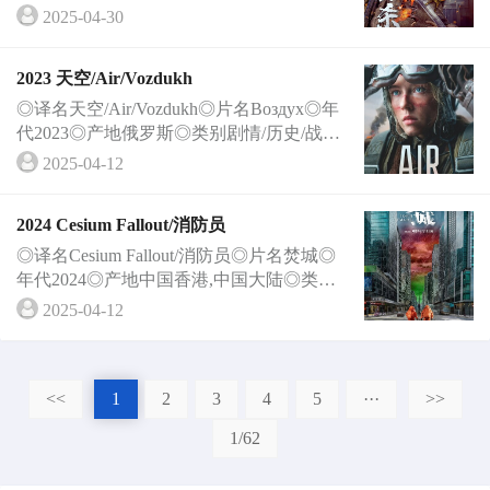
025-04-29(中国大陆网络)◎导演薛文华 We
2025-04-30
nhua X···
2023 天空/Air/Vozdukh
◎译名天空/Air/Vozdukh◎片名Воздух◎年
代2023◎产地俄罗斯◎类别剧情/历史/战争
◎语言俄语◎上映日期2023-10-26(东京国
2025-04-12
际···
2024 Cesium Fallout/消防员
◎译名Cesium Fallout/消防员◎片名焚城◎
年代2024◎产地中国香港,中国大陆◎类别
剧情/动作/ 灾难◎语言粤语,汉语普通话◎
2025-04-12
上映日···
<<
1
2
3
4
5
···
>>
1/62