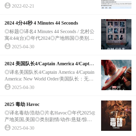
道三部5. 东成西就6. 少林足球7. 功夫8. 大
2022-02-21
话西···
2024 4分44秒 4 Minutes 44 Seconds
◎标题◎译名4 Minutes 44 Seconds / 北村公
寓4:44(台)◎年代2024◎产地韩国◎类别悬
疑/惊悚◎语言韩语◎上映日期2024-11-01
2025-04-30
(韩国···
2024 美国队长4/Captain America 4/Captai
n America: New World Order/美国队长：
◎译名美国队长4/Captain America 4/Captain
无畏新世界(
America: New World Order/美国队长：无畏
新世界(台)/美国队长4：勇敢新世界(港)/美·
2025-04-30
··
2025 毒劫 Havoc
◎译名毒劫/浩劫◎片名Havoc◎年代2025◎
产地英国,美国◎类别剧情/动作/悬疑/惊悚/
犯罪◎语言英语◎上映日期2025-04-25(美
2025-04-30
国网络···