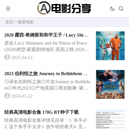
首页
>>
最新电影
2020 露西·希姆斯和和平王子 / Lucy Shim
mers and the Prince of Peace
原名:Lucy Shimmers and the Prince of Peace
(2020)类型:家庭剧情地区:英国上映:2020-1
0-19(英国)片长:87分钟导演:Rob Diamond主
2025-04-12
···
2023 伯利恒之旅 Journey to Bethlehem 基
督教电影
◎译名伯利恒之旅◎片名Journey to Bethlehe
m◎年代2023◎产地美国◎类别歌舞 /家庭/
冒险◎语言英语◎上映日期2023-11-10(美
2024-01-22
国)◎···
经典高清电影合集 170G BT种子下载
经典高清电影合集详情见目录：1. 杀手47
2. 这个杀手不太冷3. 放牛班的春天4. 无间