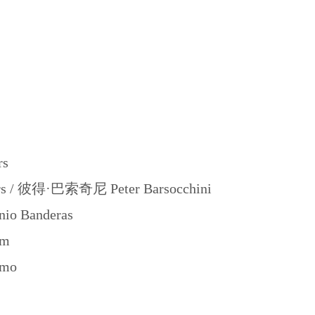
s
彼得·巴索奇尼 Peter Barsocchini
Banderas
m
mo