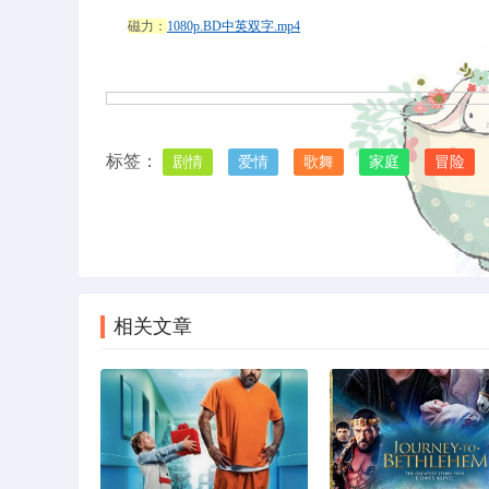
磁力：
1080p.BD中英双字.mp4
标签：
剧情
爱情
歌舞
家庭
冒险
上一篇
2023 乐土 / King’s Land 4K高清电影下载
相关文章