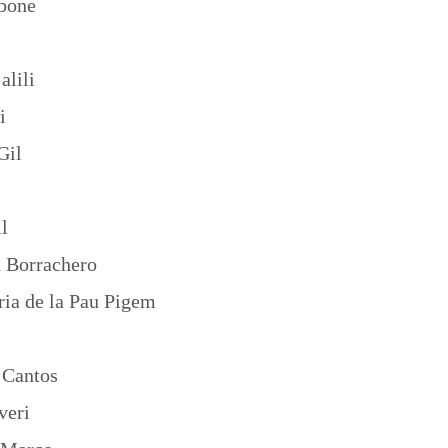
one
ili
i
il
l
rachero
a Pau Pigem
ntos
ri