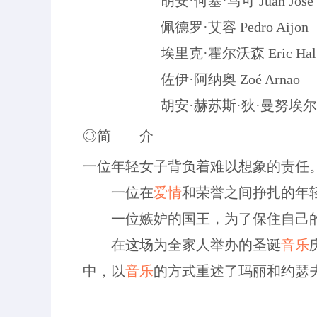
胡安·何塞·马可 Juan José M
佩德罗·艾容 Pedro Aijon
埃里克·霍尔沃森 Eric Halve
佐伊·阿纳奥 Zoé Arnao
胡安·赫苏斯·狄·曼努埃尔 Juan Je
◎简 介
一位年轻女子背负着难以想象的责任
一位在
爱情
和荣誉之间挣扎的年
一位嫉妒的国王，为了保住自己的
在这场为全家人举办的圣诞
音乐
中，以
音乐
的方式重述了玛丽和约瑟