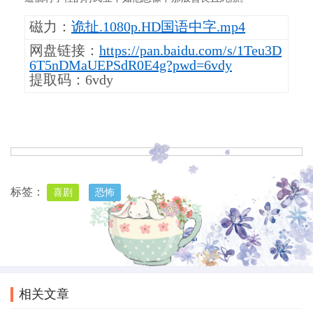
磁力：
诡扯.1080p.HD国语中字.mp4
网盘链接：
https://pan.baidu.com/s/1Teu3D
6T5nDMaUEPSdR0E4g?pwd=6vdy
提取码：6vdy
标签：
喜剧
恐怖
上一篇
下一篇
2022喜剧 假冒女团
2021年 月老 [金像奖最佳亚洲电影提名 柯震东等主演]
相关文章