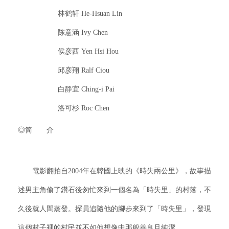
林鹤轩 He-Hsuan Lin
陈意涵 Ivy Chen
侯彦西 Yen Hsi Hou
邱彦翔 Ralf Ciou
白静宜 Ching-i Pai
洛可杉 Roc Chen
◎简 介
電影翻拍自2004年在韓國上映的《時失兩公里》，故事描
述男主角偷了鑽石後匆忙來到一個名為「時失里」的村落，不
久後就人間蒸發。探員追隨他的腳步來到了「時失里」，發現
這個村子裡的村民並不如他想像中那般善良且純潔。