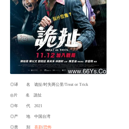
◎译 名 诡扯/时失两公里/Treat or Trick
◎片 名 詭扯
◎年 代 2021
◎产 地 中国台湾
◎类 别
喜剧
/
恐怖