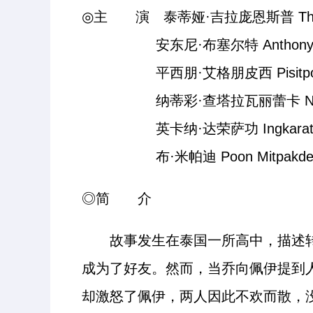
◎主 演 泰蒂娅·吉拉庞恩斯普 Thitiya J
安东尼·布塞尔特 Anthony Bui
平西朋·艾格朋皮西 Pisitpon Ek
纳蒂彩·查塔拉瓦丽蕾卡 Natticha C
英卡纳·达荣萨功 Ingkarat Dam
布·米帕迪 Poon Mitpakde
◎简 介
故事发生在泰国一所高中，描述转
成为了好友。然而，当乔向佩伊提到人
却激怒了佩伊，两人因此不欢而散，