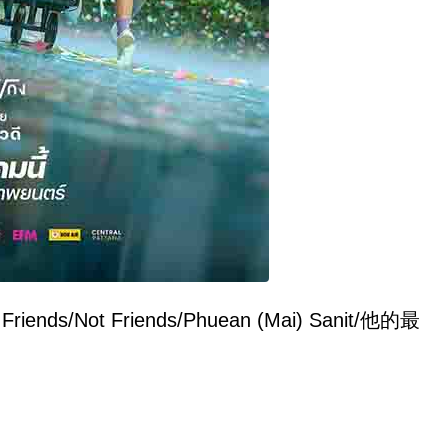
ds/Not Friends/Phuean (Mai) Sanit/他的最