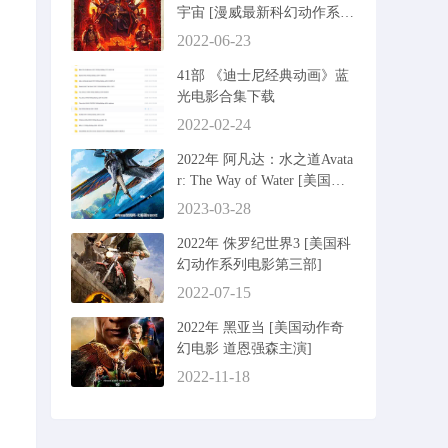
宇宙 [漫威最新科幻动作系列
第二部]
2022-06-23
41部 《迪士尼经典动画》蓝
光电影合集下载
2022-02-24
2022年 阿凡达：水之道Avata
r: The Way of Water [美国科
幻动作冒险电影]
2023-03-28
2022年 侏罗纪世界3 [美国科
幻动作系列电影第三部]
2022-07-15
2022年 黑亚当 [美国动作奇
幻电影 道恩强森主演]
2022-11-18