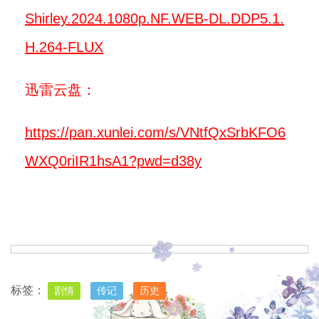
Shirley.2024.1080p.NF.WEB-DL.DDP5.1.
H.264-FLUX
迅雷云盘：
https://pan.xunlei.com/s/VNtfQxSrbKFO6
WXQ0riIR1hsA1?pwd=d38y
标签：
剧情
传记
历史