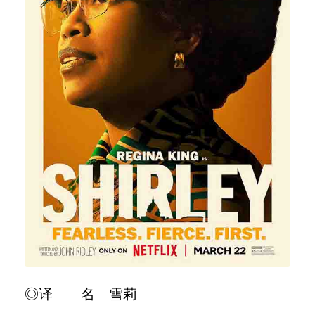
◎译 名 雪莉