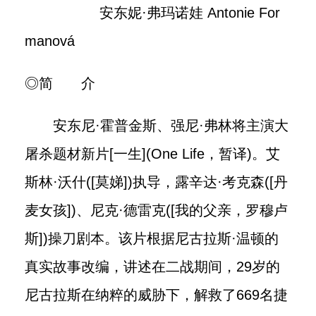
安东妮·弗玛诺娃 Antonie For
manová
◎简 介
安东尼·霍普金斯、强尼·弗林将主演大
屠杀题材新片[一生](One Life，暂译)。艾
斯林·沃什([莫娣])执导，露辛达·考克森([丹
麦女孩])、尼克·德雷克([我的父亲，罗穆卢
斯])操刀剧本。该片根据尼古拉斯·温顿的
真实故事改编，讲述在二战期间，29岁的
尼古拉斯在纳粹的威胁下，解救了669名捷