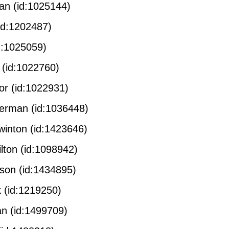
id:1025144)
202487)
025059)
:1022760)
d:1022931)
 (id:1036448)
(id:1423646)
id:1098942)
id:1434895)
:1219250)
d:1499709)