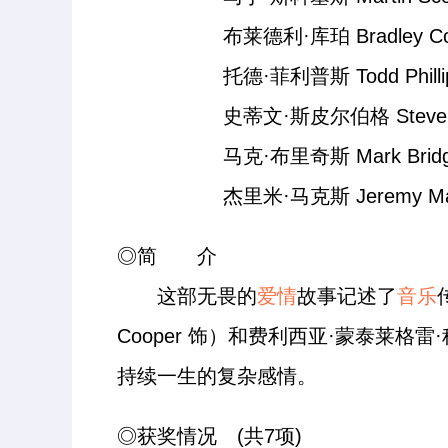
布莱德利·库珀 Bradley Cooper 
托德·菲利普斯 Todd Phillips (i
史蒂文·斯皮尔伯格 Steven Spielb
马克·布里奇斯 Mark Bridges (
杰里米·马克斯 Jeremy Marks (
◎简 介
这部无畏的
爱情
故事记述了
音乐
Cooper 饰）和费利西亚·蒙泰莱格雷·科
持续一生的复杂感情。
◎获奖情况 (共7项)