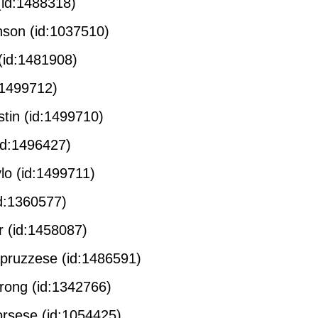
1488318)
(id:1037510)
1481908)
499712)
id:1499710)
1496427)
d:1499711)
360577)
:1458087)
se (id:1486591)
id:1342766)
 (id:1054425)