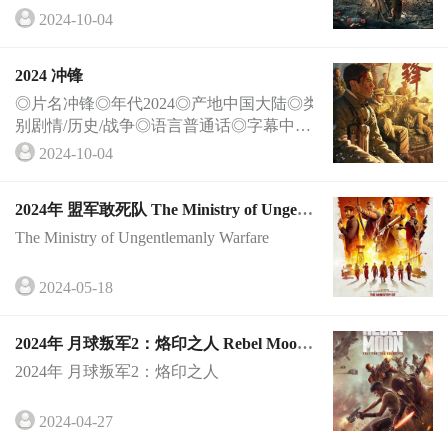
英语◎上映日期2024-04-04(澳大利亚)◎IM
2024-10-04
Db评分 5.2/10 from 417 users◎片长101分钟
◎主演麦尔斯·珀拉德 Myles Pollard 特拉维
2024 冲锋
斯·杰弗里 Travis Je
◎片名冲锋◎年代2024◎产地中国大陆◎类
别剧情/历史/战争◎语言普通话◎字幕中文
◎上映日期2024-09-27(中国大陆网络)◎片
2024-10-04
长87分钟◎导演崔炎龙 Yanlong Cui◎主演
李感 Gan Li 李茂 Mao Li 贾宏伟 Hongwei Ji
2024年 盟军敢死队 The Ministry of Ungent
a 庄
lemanly Warfare 电影BT下载
The Ministry of Ungentlemanly Warfare
2024-05-18
2024年 月球叛军2：烙印之人 Rebel Moon:
The Scargiver
2024年 月球叛军2：烙印之人
2024-04-27