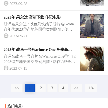
战 / 封神三部曲之妖乱国殇 / Creation of the
2023-09-28
Gods Ⅰ: Kingdom of Storms / Creation of the G
ods Ⅰ◎年代2023◎产地中国大陆◎类别动作
2023年 果尔达 高清下载 传记电影
/ 战争 / 奇幻 / 古装◎语言汉语普通话◎上
映日期2023-07-
◎译名果尔达 / 以色列铁娘子◎片名Golda
◎年代2023◎产地英国◎类别剧情 / 传记 /
历史 / 战争◎语言英语 / 希伯来语◎上映日
2023-09-21
期2023-02-20(柏林电影节) / 2023-08-25(美
国)◎IMDb链接https://www.imdb.com/title/tt1
2023年 战马一号Warhorse One 免费高清
4454876/◎豆瓣评分7.8/10 (82人评价)◎豆
电影下载 [美国动作战争电影]
瓣链接https://mo
◎译名战马一号◎片名Warhorse One◎年代
2023◎产地美国◎类别剧情 / 动作 / 战争◎
语言英语◎上映日期2023-07-04(美国)◎IM
2023-07-15
Db链接https://www.imdb.com/title/tt1652782
4/◎豆瓣链接https://movie.douban.com/subjec
t/35718289/◎导演威廉·考夫曼 William Kauf
<<
1
2
3
4
>>
1/4
man (id:1
热门电影