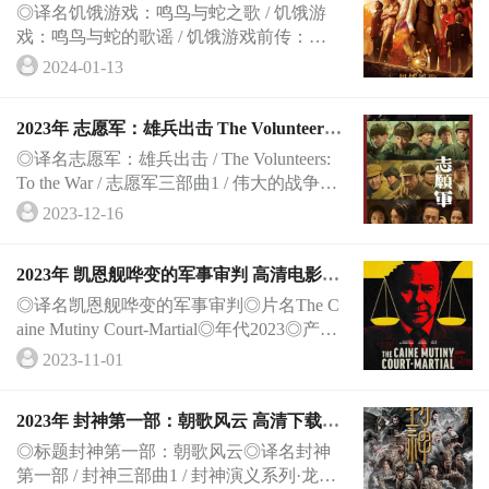
d of Songbirds and Snakes 高清电影分享
10 from 130 users◎
◎译名饥饿游戏：鸣鸟与蛇之歌 / 饥饿游
戏：鸣鸟与蛇的歌谣 / 饥饿游戏前传：鸣
鸟与灵蛇之歌(港) / 饥饿游戏：鸣鸟与游蛇
2024-01-13
之歌(台) / 鸣鸟与蛇之歌 / 鸣鸟与蛇的歌谣 /
鸣禽与蛇的歌谣 / 饥饿游戏前传 / The Hung
2023年 志愿军：雄兵出击 The Volunteers:
er Games: The Ballad of Songbirds and Snake
To the War
s◎片名The Ballad of Songbirds and Snakes◎
◎译名志愿军：雄兵出击 / The Volunteers:
年
To the War / 志愿军三部曲1 / 伟大的战争·
抗美援朝 / 伟大的胜利 / 战与祀 / The Great
2023-12-16
War◎年代2023◎产地中国大陆◎类别剧情
/ 历史 / 战争◎语言汉语普通话 / 英语 / 韩语
2023年 凯恩舰哗变的军事审判 高清电影下
◎上映日期2023-09-28(中国大陆)◎IMDb链
载
接https://www.imdb.com
◎译名凯恩舰哗变的军事审判◎片名The C
aine Mutiny Court-Martial◎年代2023◎产地
美国◎类别剧情 / 战争◎语言英语◎上映日
2023-11-01
期2023-09-03(威尼斯电影节) / 2023-10-06
(美国网络)◎IMDb链接https://www.imdb.co
2023年 封神第一部：朝歌风云 高清下载分
m/title/tt24249946/◎豆瓣链接https://movie.do
享
uban.com/subject/3
◎标题封神第一部：朝歌风云◎译名封神
第一部 / 封神三部曲1 / 封神演义系列·龙之