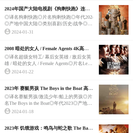
2024年国产大陆电视剧《狗剩快跑》连载
更新中
◎译名狗剩快跑◎片名狗剩快跑◎年代2024
◎产地中国大陆◎类别喜剧/历史/战争◎语
言汉语普通话◎字幕中文字幕◎上映日期2
2024-01-31
024-01-25(中国大陆)◎集数24集◎片长45分
钟◎导演王新军◎主演蒋龙史策秦海璐尤
2008 暗处的女人 / Female Agents 4K高清
勇智
电影下载
◎译名超级女特工/ 幕后女英雄 / 敌后女英
雄 / 暗处的女人 / Female Agents◎片名Les f
emmes de l'ombre◎年代2008◎产地法国◎
2024-01-22
类别剧情/历史/战争◎语言法语 / 德语 / 英
语◎上映日期2009-04-28(中国大陆)/2008-0
2023年 赛艇男孩 The Boys in the Boat 高清
3-05(法国)◎IMDb评分 &nb
电影分享网
◎译名赛艇男孩/激流少年/船上的男孩◎片
名The Boys in the Boat◎年代2023◎产地美
国◎类别剧情 / 传记 / 战争 / 运动◎语言英
2024-01-18
语◎上映日期2023-12-25(美国)◎IMDb评分
7.3/10 from 4197 users◎IMDb链接 https://w
2023年 饥饿游戏：鸣鸟与蛇之歌 The Balla
ww.imdb.com/title/tt1856080/◎豆瓣评分7.0/