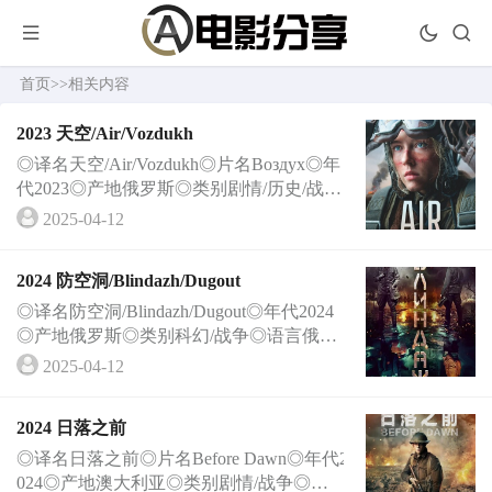
首页
>>
相关内容
2023 天空/Air/Vozdukh
◎译名天空/Air/Vozdukh◎片名Воздух◎年
代2023◎产地俄罗斯◎类别剧情/历史/战争
◎语言俄语◎上映日期2023-10-26(东京国
2025-04-12
际电影节) / 2024-01-18(俄罗斯)◎IMDb评分
5.3/10 from 426 users◎豆瓣评分6.6/10 from
2024 防空洞/Blindazh/Dugout
243 users◎片长151分钟
◎译名防空洞/Blindazh/Dugout◎年代2024
◎产地俄罗斯◎类别科幻/战争◎语言俄语
◎上映日期2024-04-25(俄罗斯)◎IMDb评分
2025-04-12
5.6/10 from 747 users◎片长114分钟◎导演
马克·戈罗贝茨 Mark Gorobets◎编剧伊利亚
2024 日落之前
·库利科夫 Ilya Kulikov / Oleg Smirnov
◎译名日落之前◎片名Before Dawn◎年代2
024◎产地澳大利亚◎类别剧情/战争◎语言