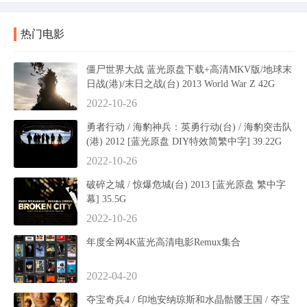
热门电影
僵尸世界大战 蓝光原盘下载+高清MKV版/地球末
日战(港)/末日之战(台) 2013 World War Z 42G
2022-10-26
勇者行动 / 海豹神兵：英勇行动(台) / 海豹突击队
(港) 2012 [蓝光原盘 DIY特效简繁中字] 39.22G
2022-10-26
破碎之城 / 惊爆危城(台) 2013 [蓝光原盘 繁中字
幕] 35.5G
2022-10-26
年度全网4K蓝光高清电影Remux集合
2022-04-20
夺宝奇兵4 / 印地安纳琼斯和水晶骷髅王国 / 夺宝