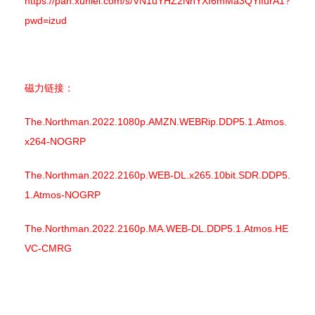
https://pan.xunlei.com/s/VN1uYHZ2NhYXf6mMa3QYlIurA1?
pwd=izud
磁力链接：
The.Northman.2022.1080p.AMZN.WEBRip.DDP5.1.Atmos.
x264-NOGRP
The.Northman.2022.2160p.WEB-DL.x265.10bit.SDR.DDP5.
1.Atmos-NOGRP
The.Northman.2022.2160p.MA.WEB-DL.DDP5.1.Atmos.HE
VC-CMRG