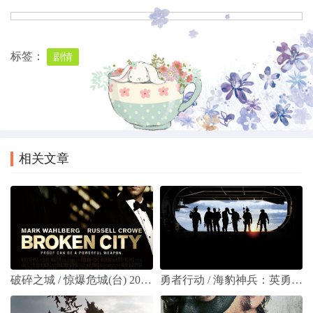
标签：
剧情
上一篇
下一篇
2022年 神秘海域 4K高清 [美国动作冒险片 汤姆·赫兰德 马克·沃尔伯格主演]
夺宝奇兵4 / 印地安纳琼斯和水晶骷髅王国 / 夺宝奇兵4：水晶头骨王国 [蓝光原盘下载] 37.09G
相关文章
破碎之城 / 惊爆危城(台) 2013 [蓝光原盘 繁中字幕] 35.5G
勇者行动 / 海豹神兵：英勇行动(台) / 海豹突击队(港) 2012 [蓝光原盘 DIY特效简繁中字] 39.22G