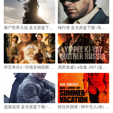
僵尸世界大战 蓝光原盘下载+高清MKV版/地球末日战(港)/末日之战(台) 2013 World War Z 42G
独行侠 蓝光原盘下载+高清MKV/孤独的骑兵/游侠传奇[蓝光原盘+中字]/2013 The Lone Ranger 47.9G
夺宝奇兵4 / 印地安纳琼斯和水晶骷髅王国 / 夺宝奇兵4：水晶头骨王国 [蓝光原盘下载] 37.09G
虎胆龙威1-4合集 2007 [蓝光原盘下载 国语中字] 158G
遗落战境 蓝光原盘下载+高清MKV版/遗忘星球/地平线/遗忘/攻‧元2077(港) 2013 Oblivion 44.2G
抓住外国佬 / 狱中无人(港) / 我如何度过暑假 2012 [蓝光原盘 美版高码 DIY简繁中字] 34.81G