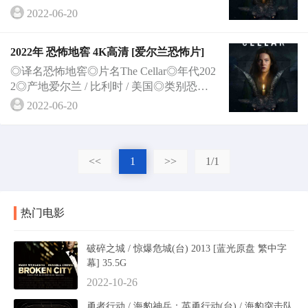
语言英语◎上映日期2022-03-12(西南偏南
2022-06-20
电影···
2022年 恐怖地窖 4K高清 [爱尔兰恐怖片]
◎译名恐怖地窖◎片名The Cellar◎年代202
2◎产地爱尔兰 / 比利时 / 美国◎类别恐怖◎
语言英语◎上映日期2022-03-12(西南偏南
2022-06-20
电影···
<<
1
>>
1/1
热门电影
破碎之城 / 惊爆危城(台) 2013 [蓝光原盘 繁中字
幕] 35.5G
2022-10-26
勇者行动 / 海豹神兵：英勇行动(台) / 海豹突击队