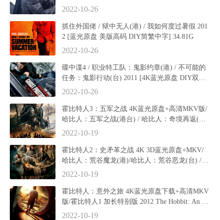
2022-10-26
抓住外国佬 / 狱中无人(港) / 我如何度过暑假 201
2 [蓝光原盘 美版高码 DIY简繁中字] 34.81G
2022-10-26
碟中谍4 / 职业特工队：鬼影约章(港) / 不可能的
任务：鬼影行动(台) 2011 [4K蓝光原盘 DIY双国
语特效简繁中字] 60.7G
2022-10-26
霍比特人3：五军之战 4K蓝光原盘+高清MKV版/
哈比人：五军之战(港台) / 哈比人：奇境再返(台)
/ 哈比人：汗血回归 / 指环王前传：霍比特人(下)
2022-10-19
/ 霍比特人3：去而复返 2015
霍比特人2：史矛革之战 4K 3D蓝光原盘+MKV/
哈比人：荒谷魔龙(港)/哈比人：荒谷恶龙(台) /Th
e Hobbit: The Desolation of Smaug 85.54G
2022-10-19
霍比特人：意外之旅 4K蓝光原盘下载+高清MKV
版/霍比特人1 加长特别版 2012 The Hobbit: An Un
expected Journey 77.3GB
2022-10-19