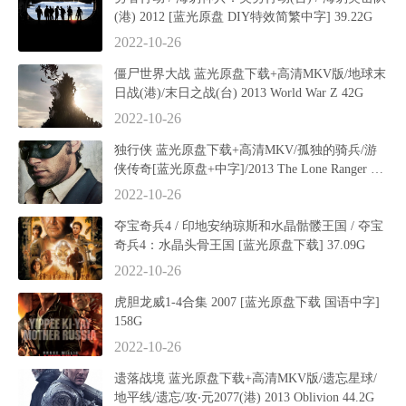
(港) 2012 [蓝光原盘 DIY特效简繁中字] 39.22G
2022-10-26
僵尸世界大战 蓝光原盘下载+高清MKV版/地球末
日战(港)/末日之战(台) 2013 World War Z 42G
2022-10-26
独行侠 蓝光原盘下载+高清MKV/孤独的骑兵/游
侠传奇[蓝光原盘+中字]/2013 The Lone Ranger 47.
9G
2022-10-26
夺宝奇兵4 / 印地安纳琼斯和水晶骷髅王国 / 夺宝
奇兵4：水晶头骨王国 [蓝光原盘下载] 37.09G
2022-10-26
虎胆龙威1-4合集 2007 [蓝光原盘下载 国语中字]
158G
2022-10-26
遗落战境 蓝光原盘下载+高清MKV版/遗忘星球/
地平线/遗忘/攻‧元2077(港) 2013 Oblivion 44.2G