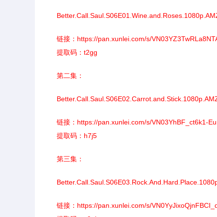
Better.Call.Saul.S06E01.Wine.and.Roses.1080p.
链接：
https://pan.xunlei.com/s/VN03YZ3TwRLa8
提取码：t2gg
第二集：
Better.Call.Saul.S06E02.Carrot.and.Stick.1080p.
链接：
https://pan.xunlei.com/s/VN03YhBF_ct6k1-
提取码：h7j5
第三集：
Better.Call.Saul.S06E03.Rock.And.Hard.Place.10
链接：
https://pan.xunlei.com/s/VN0YyJixoQjnFBCI