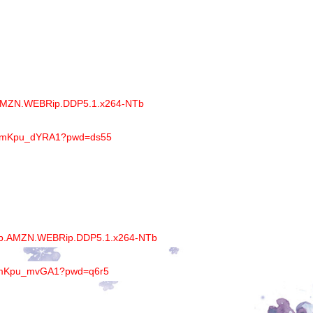
p.AMZN.WEBRip.DDP5.1.x264-NTb
0H4mKpu_dYRA1?pwd=ds55
080p.AMZN.WEBRip.DDP5.1.x264-NTb
0H4mKpu_mvGA1?pwd=q6r5