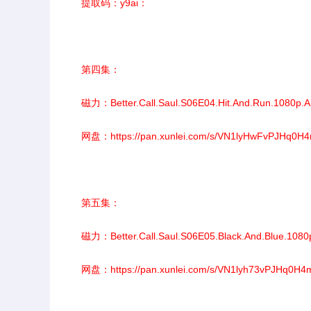
提取码：y9ai：
第四集：
磁力：
Better.Call.Saul.S06E04.Hit.And.Run.1080
网盘：
https://pan.xunlei.com/s/VN1lyHwFvPJHq
第五集：
磁力：
Better.Call.Saul.S06E05.Black.And.Blue.1
网盘：
https://pan.xunlei.com/s/VN1lyh73vPJHq