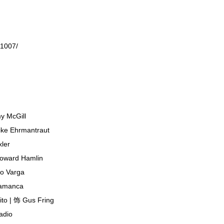
1007/
McGill
Ehrmantraut
er
rd Hamlin
Varga
manca
 饰 Gus Fring
dio